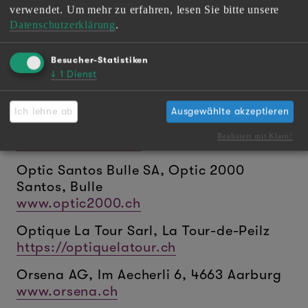
www.kuehnis-optik-gossau.ch
verwendet.
Um mehr zu erfahren, lesen Sie bitte unsere
Datenschutzerklärung
.
McOptik, Meyrin
www.mcoptik.ch
Besucher-Statistiken
↓
1
Dienst
Optic 2000 Prilly SA
www.optic2000.ch
Ich lehne ab
Ausgewählte akzeptieren
Optic 2000 St-Prex SA
Realisiert mit Klaro!
www.optic2000.ch
Optic Santos Bulle SA, Optic 2000
Santos, Bulle
www.optic2000.ch
Optique La Tour Sarl, La Tour-de-Peilz
https://optiquelatour.ch
Orsena AG, Im Aecherli 6, 4663 Aarburg
www.orsena.ch