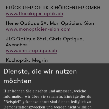
FLÜCKIGER OPTIK & HÖRCENTER GMBH
www.flueckiger-optik.ch
Heme Optique SA, Mon Opticien, Sion
www.monopticien-sion.com
JLC Optique Sàrl, Chris Optique,
Avenches
www.chris-optique.ch
Kochoptik, Meyrin
www.kochoptik.ch
Dienste, die wir nutzen
Krass Optik Schweiz AG, Zürich
möchten
www.krass-optik.com
Kühnis Brillen + Optik AG, Altstätten
Hier können Sie einsehen und anpassen, welche
Information wir über Sie sammeln. Einträge die als
www.kuehnis.ch
"Beispiel" gekennzeichnet sind dienen lediglich zu
Kühnis Optik Gossau AG, Gossau
Demonstrationszwecken und werden nicht wirklich