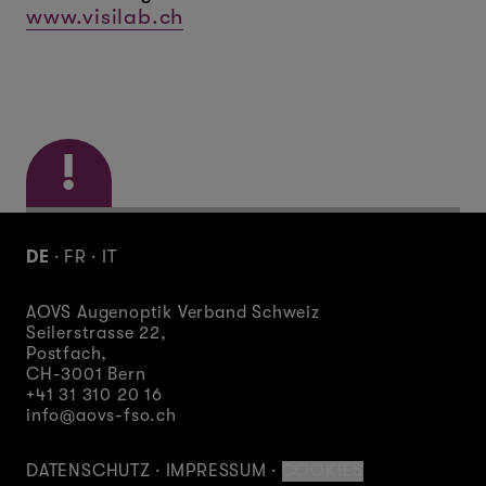
www.visilab.ch
!
Der AOVS Augenoptik Verband
DE
·
FR
·
IT
Schweiz kämpft an vorderster
Front gegen den
AOVS Augenoptik Verband Schweiz
Fachkräftemangel. Weil die
Seilerstrasse 22
,
Schweizerinnen und Schweizer
Postfach,
CH-3001
Bern
auch morgen für einen Sehtest
+41 31 310 20 16
keine Wartezeiten in Kauf
info@aovs-fso.ch
nehmen sollen.
DATENSCHUTZ
·
IMPRESSUM
·
COOKIES