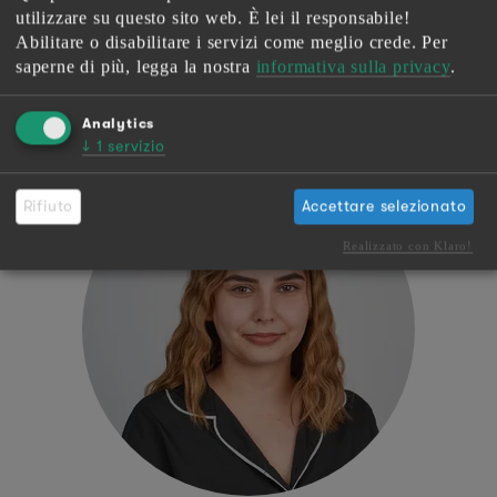
utilizzare su questo sito web. È lei il responsabile!
Jürg Depierraz
Abilitare o disabilitare i servizi come meglio crede.
Per
Amministratore delegato
saperne di più, legga la nostra
informativa sulla privacy
.
E-Mail
Analytics
↓
1
servizio
Rifiuto
Accettare selezionato
Realizzato con Klaro!