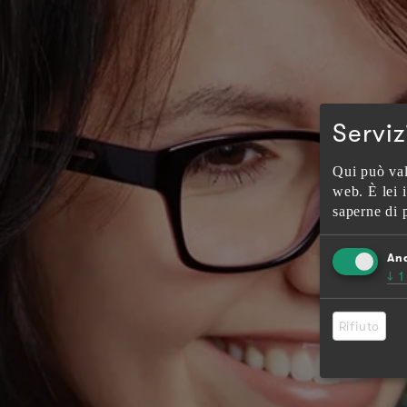
Serviz
Qui può val
web. È lei i
saperne di 
Ana
↓
1
Rifiuto