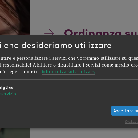
Ordinanza su
i che desideriamo utilizzare
utare e personalizzare i servizi che vorremmo utilizzare su ques
l responsabile! Abilitare o disabilitare i servizi come meglio cre
Ufficio feder
più, legga la nostra
informativa sulla privacy
.
pubblica UFS
lytics
servizio
Accettare s
Realizz