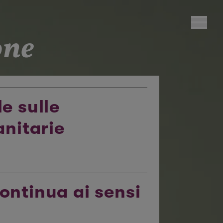
one
e sulle
anitarie
ontinua ai sensi